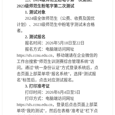
20
23
级师范生
粉
笔字
第二次测试
1.
测试对象
20
24
级全体师范生
（公费、收费及国优
计划）、
2023级师范生中粉笔字测试未合格
者
。
2.
测试
报名
报名时间：
20
26
年
5
月
18
日至
22
日
报名
方式
：电脑端访问网址
https://sfs.ccnu.edu.cn，移动端请在企业微信
的
工作台搜索
“师范生训测赛
综合管理
系统
”访
问
。通过
“统一身份认证”方式登录系统后，点
击页面上部菜单项“报名系统”
，选择
“测试报
名”标签后，点击对应测试报名。
3.
打印准考证
打印
时间
：
20
26
年
6
月
4
日至
5
日
打印
方式
：电脑端访问网址
https://sfs.ccnu.edu.cn，
登录后点击页面上部菜
单项
“我的测试”
，然后在表格
“准考证”栏下点