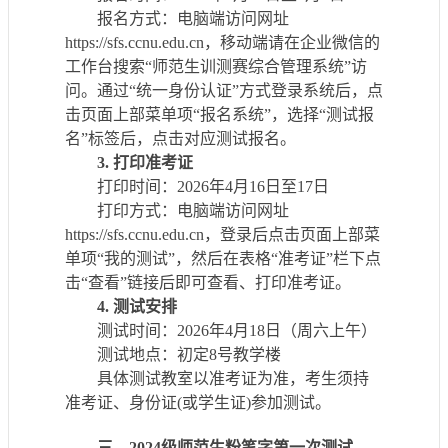
报名
方式
：电脑端访问网址
https://sfs.ccnu.edu.cn，移动端请在企业微信
的
工作台搜索
“师范生训测赛
综合管理
系统
”访
问
。通过
“统一身份认证”方式登录系统后，点
击页面上部菜单项“报名系统”
，选择
“测试报
名”标签后，点击对应测试报名。
3.
打印准考证
打印
时间
：
20
26
年
4
月
16
日至
17
日
打印
方式
：电脑端访问网址
https://sfs.ccnu.edu.cn，
登录后点击页面上部菜
单项
“我的测试”
，然后在表格
“准考证”栏下点
击“查看”链接后即可查看、打印准考证。
4.
测试
安排
测试时间：
20
26
年
4
月
18日（周六上午）
测试地点：
初定
8号教学楼
具体测试教室
以准考证为准
，
考生须持
准考证、
身份证
(
或学生证
)
参加测试
。
三
、
2024级师范生粉笔字第一次测试、