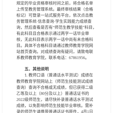
规定的毕业资格审核时间之前，将合格名单
上传至教务管理系统。最终审核结果（合格
标记）可登录一站式服务平台，依次点击教
务管理系统
·信息查询·学生实践能力成绩查
询，然后查看是否有“师范生教学技能”科目，
有此科目且合格表示通过两字一话毕业审
核，无此科目表示两字一话中尚有未合格科
目。具体不合格科目请通过教师教育学院网
站首页查询。
对成绩查询有疑问，请致电联
系教师教育学院，联系电话：
67861956。
五
、其他说明
教
师口语
（普通话
水平测试
）
成绩在
1.
教师教育学院网站上（
师范生技能测试成绩
查询
）查询不合格或无成绩，但
已
获得
二级
乙等
及以上
（
80分
及以上
）
普通话证书的
2022级
师范生
，
请尽快补录普通话水平测试
成绩
，以免影响师范生技能毕业审核。需补
录的师范生
请携带普通话证书原件，
4
月
1
日