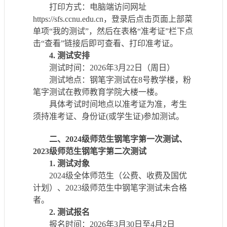
打印方式：
电脑端访问网址
https://sfs.ccnu.edu.cn，
登录后点击页面上部菜
单项
“我的测试”
，然后在表格
“准考证”栏下点
击“查看”链接后即可查看、打印准考证。
4.
测试
安排
测试时间：
20
26
年
3月22日（周日）
测试地点：
钢笔字测试在
8号教学楼，粉
笔字测试在教师教育学院大楼一楼。
具体考试时间地点以准考证为准，
考生
须持
准考证、
身份证
(
或学生证
)
参加测试
。
二
、
2024级师范生钢笔字第一次测试、
20
23
级师范生钢笔字
第二次测试
1.
测试对象
20
24
级全体师范生
（公费、收费及国优
计划）、
2023级师范生中钢笔字测试未合格
者
。
2.
测试
报名
报名时间：
20
26
年
3
月
30
日至
4月2
日