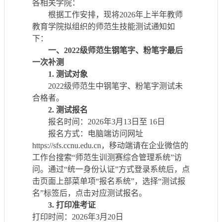
各相关学院：
根据工作安排，现将
20
26
年上半年
教师
教育学院
拟
组织
的师范生
技能
测试
通知如
下：
一、
20
22
级师范生
钢笔字、粉笔字最后
一次补测
1.
测试对象
20
22
级
师范生中
钢笔字、粉笔字测试
未
合格者
。
2.
测试
报名
报名时间：
20
26
年
3
月
13
日至
16
日
报名
方式
：电脑端访问网址
https://sfs.ccnu.edu.cn，移动端请在企业微信
的
工作台搜索
“师范生训测赛
综合管理
系统
”访
问
。通过
“统一身份认证”方式登录系统后，点
击页面上部菜单项“报名系统”
，选择
“测试报
名”标签后，点击对应测试报名。
3.
打印准考证
打印时间：
20
26
年
3月20日