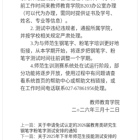
前
工作时间来教师教育学院
B20
3
办公室
办理
（可以代为办理，需同时提供
证书及
学号、
姓名
、专业等信息）
。
2. 测试中违纪违规者，通报所属学院，
并按学校相关规定严肃处理。
3.为与师范生钢笔字、粉笔字培训更好地
衔接，从本学期开始，将逐步把钢笔字、粉
笔字测试时间往前调整一个学期。
4.师范生训测赛系统处在试运行阶段，部
分功能将逐步开放，使用过程中有问题请查
看系统首页的帮助中心或帮助文档链接，或
在工作时间电话联系027-67861956处理。
教师教育学院
二
○
二
六
年
三
月
十
二
日
上一篇：
关于申请免试认定的2026届教育类研究生
钢笔字粉笔字测试安排的通知
下一篇：
关于2025年下半年师范生技能测试安排的