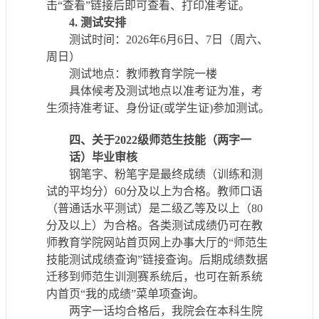
击“查看”链接后即可查看、打印准考证。
4.
测试
安排
测试时间：
20
26
年
6
月
6
日
、
7日（周六、
周日）
测试地点：
教师教育学院一楼
具体候考及测试地点
以准
考证为准，
考
生须持
准考证、
身份证
(
或学生证
)
参加测试
。
四
、
关于
20
22
级师范生
技能（两字一
话）毕业
审核
钢笔字、粉笔字是
最终
成绩
（训练和测
试的平均分）
60分
及以上
为合格
。
教师口语
（普通话
水平测试
）
是
二级乙等
及以上
（
80
分
及以上
）为合格。各类测试成绩
仍可在
教
师教育学院网站
首页网上办事大厅
的
“师范生
技能测试成绩查询”
链接查询
。后期成绩数据
迁移到师范生训测赛系统后，也可在新系统
内首页
“我的成绩”菜单项查询。
两字一话均合格后，我院会在本科生院