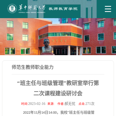
师范生教师职业能力
“班主任与班级管理”教研室举行第
二次课程建设研讨会
2023-02-16
郝无忧
271
次
时间:
来源:
作者:
点击:
年
月
日
，我校“班主任与班级管
2022
11
14
14:00