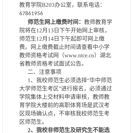
教育学院
B203
办公室，联系电话：
67861956
师范生
网上缴费时间：
教师教育学
院将在
12
月
1
3
日下午
开始
网上审核，
师范生
12
月
14
日
下午起
即可网上缴
费。网上缴费截止时间
请查看
中小学
教师资格考试网（
www.ntce.cn
）湖北
省教师资格
考试
面试公告
。
二、
注意事项
1、
我校师范生必须选择
“华中师范
大学师范生考区”进
行报名，必须通过
学院
集体
上交材料
申请
审核，
教师教
育学院大楼前的高
职体育场
是武汉考
区现场确认
点
，
不审核
我校师范生考
区
师范生。
2、
我校非师范生及研究生不能选