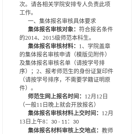
次。请各相关学院安排专人负责此项
工作
。
一、集体报名审核具体
要求
集体
报名
审核
对象：
符合报名条件
的
201
4
、
201
5
级师范
本科
生
。
集体
报名审核
材料：
1
、学院盖章
的集体
报名
审核申请（模版见附件）
及
集体报名
审核名单（请按学号排
序）；
2
、报考师范生的身份证复印件
（请按学号排序
，
不需要学籍证明原
件）。
师范生网上报名时间：
12
月
1
2
日
（一般
11
日晚上就会开放报名
）
集体
报名审核
材料上交时间：
12
月
1
3
日
上
午
8
：
：
30 - 11
30
集体
报名
材料
审核
上交地点：
教师