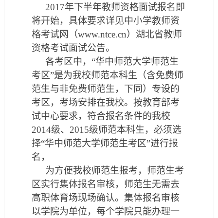
201
7
年
下
半年教师资格面试报名即
将开始，具体要求详见中小学教师资
格考试网（
www.ntce.cn
）湖北省教师
资格
考试
面试公告。
各考区中，
“华中师范大学师范生
考区”
是为
我校师范
本科
生
（含免费师
范生与非免费师范生，下同）专设的
考区，
考场安排在我校。按教育部考
试中心要求，符合报名条件的我校
201
4
级、
201
5
级师范
本科生
，必须选
择
“华中师范大学师范生考区”进行报
名，
为方便我校师范生报考，
师范生考
区实行集体报名审核，师范生无需去
高职体育场现场确认。
集体
报名审核
以学院为单位，每个学院只
能
办理一