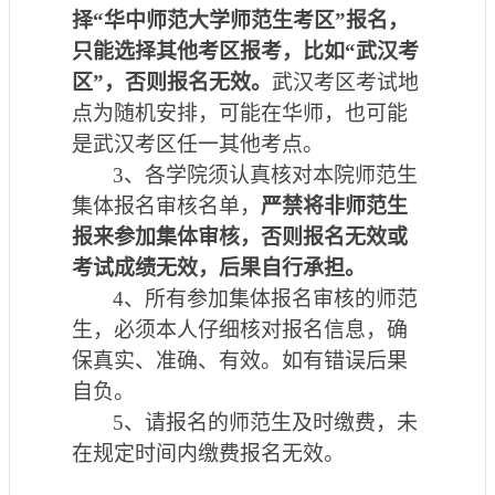
择
“华中师范大学师范生考区”报名，
只能选择
其他考区报考，比如
“武汉考
区”
，否则报名无效。
武汉
考区考试地
点为随机安排，可能在华师，也可能
是武汉考区任一其他考点。
3
、
各学院须认真核对本院师范生
集体报名
审核名单，
严禁将非师范生
报来参加集体审核，
否则报名无效
或
考试成绩无效，
后果自行承担。
4
、
所有参加集体
报名
审核的师范
生，必须本人仔细核对报名信息，确
保真实、准确、有效。如有错误后果
自负。
5
、
请报名的师范生
及时缴费
，未
在规定时间内
缴费报名无效。